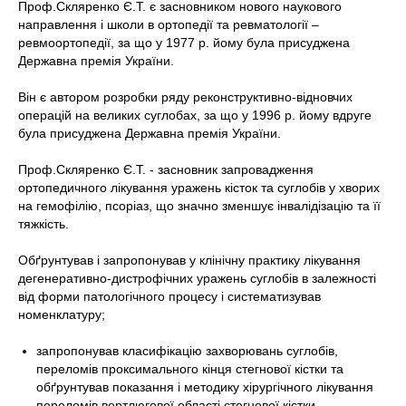
Проф.Скляренко Є.Т. є засновником нового наукового
направлення і школи в ортопедії та ревматології –
ревмоортопедії, за що у 1977 р. йому була присуджена
Державна премія України.
Він є автором розробки ряду реконструктивно-відновчих
операцій на великих суглобах, за що у 1996 р. йому вдруге
була присуджена Державна премія України.
Проф.Скляренко Є.Т. - засновник запровадження
ортопедичного лікування уражень кісток та суглобів у хворих
на гемофілію, псоріаз, що значно зменшує інвалідізацію та її
тяжкість.
Обґрунтував і запропонував у клінічну практику лікування
дегенеративно-дистрофічних уражень суглобів в залежності
від форми патологічного процесу і систематизував
номенклатуру;
запропонував класифікацію захворювань суглобів,
переломів проксимального кінця стегнової кістки та
обґрунтував показання і методику хірургічного лікування
переломів вертлюгової області стегнової кістки.