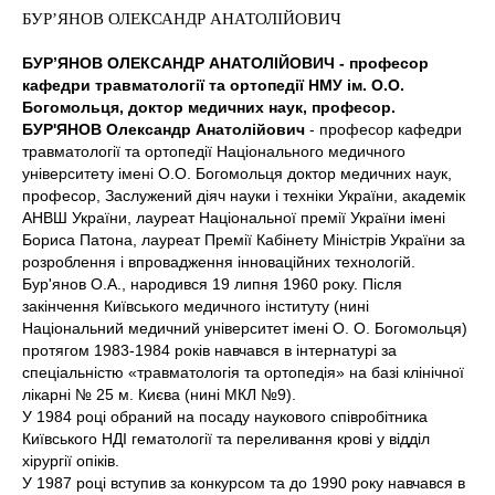
БУР’ЯНОВ ОЛЕКСАНДР АНАТОЛІЙОВИЧ
БУР’ЯНОВ ОЛЕКСАНДР АНАТОЛІЙОВИЧ - професор
кафедри травматології та ортопедії НМУ ім. О.О.
Богомольця, доктор медичних наук, професор.
БУР'ЯНОВ Олександр Анатолійович
- професор кафедри
травматології та ортопедії Національного медичного
університету імені О.О. Богомольця доктор медичних наук,
професор, Заслужений діяч науки і техніки України, академік
АНВШ України, лауреат Національної премії України імені
Бориса Патона, лауреат Премії Кабінету Міністрів України за
розроблення і впровадження інноваційних технологій.
Бур'янов О.А., народився 19 липня 1960 року. Після
закінчення Київського медичного інституту (нині
Національний медичний університет імені О. О. Богомольця)
протягом 1983-1984 років навчався в інтернатурі за
спеціальністю «травматологія та ортопедія» на базі клінічної
лікарні № 25 м. Києва (нині МКЛ №9).
У 1984 році обраний на посаду наукового співробітника
Київського НДІ гематології та переливання крові у відділ
хірургії опіків.
У 1987 році вступив за конкурсом та до 1990 року навчався в