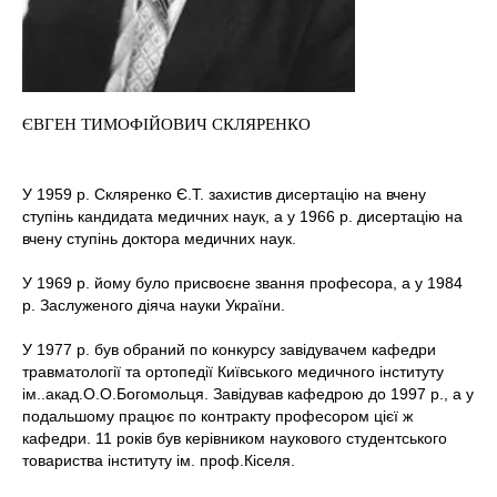
ЄВГЕН ТИМОФІЙОВИЧ СКЛЯРЕНКО
У 1959 р. Скляренко Є.Т. захистив дисертацію на вчену
ступінь кандидата медичних наук, а у 1966 р. дисертацію на
вчену ступінь доктора медичних наук.
У 1969 р. йому було присвоєне звання професора, а у 1984
р. Заслуженого діяча науки України.
У 1977 р. був обраний по конкурсу завідувачем кафедри
травматології та ортопедії Київського медичного інституту
ім..акад.О.О.Богомольця. Завідував кафедрою до 1997 р., а у
подальшому працює по контракту професором цієї ж
кафедри. 11 років був керівником наукового студентського
товариства інституту ім. проф.Кіселя.