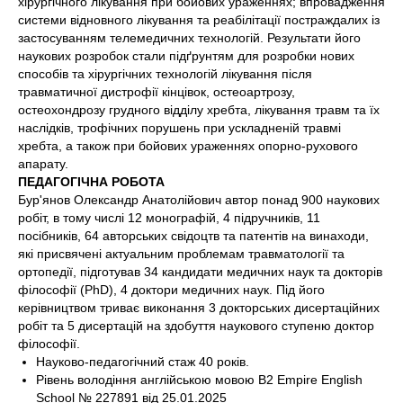
хірургічного лікування при бойових ураженнях; впровадження
системи відновного лікування та реабілітації постраждалих із
застосуванням телемедичних технологій. Результати його
наукових розробок стали підґрунтям для розробки нових
способів та хірургічних технологій лікування після
травматичної дистрофії кінцівок, остеоартрозу,
остеохондрозу грудного відділу хребта, лікування травм та їх
наслідків, трофічних порушень при ускладненій травмі
хребта, а також при бойових ураженнях опорно-рухового
апарату.
ПЕДАГОГІЧНА РОБОТА
Бур'янов Олександр Анатолійович автор понад 900 наукових
робіт, в тому числі 12 монографій, 4 підручників, 11
посібників, 64 авторських свідоцтв та патентів на винаходи,
які присвячені актуальним проблемам травматології та
ортопедії, підготував 34 кандидати медичних наук та докторів
філософії (PhD), 4 доктори медичних наук. Під його
керівництвом триває виконання 3 докторських дисертаційних
робіт та 5 дисертацій на здобуття наукового ступеню доктор
філософії.
Науково-педагогічний стаж 40 років.
Рівень володіння англійською мовою B2 Empire English
School № 227891 від 25.01.2025