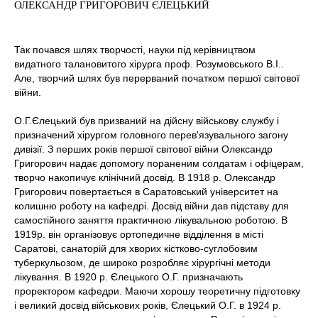
ОЛЕКСАНДР ГРИГОРОВИЧ ЄЛЕЦЬКИЙ
Так почався шлях творчості, науки під керівництвом
видатного талановитого хірурга проф. Розумовського В.І..
Але, творчий шлях був перерваний початком першої світової
війни.
О.Г.Єлецький був призваний на дійсну військову службу і
призначений хірургом головного перев'язувального загону
дивізії. З перших років першої світової війни Олександр
Григорович надає допомогу пораненим солдатам і офіцерам,
творчо накопичує клінічний досвід. В 1918 р. Олександр
Григорович повертається в Саратовський університет на
колишню роботу на кафедрі. Досвід війни дав підставу для
самостійного заняття практичною лікувальною роботою. В
1919р. він організовує ортопедичне відділення в місті
Саратові, санаторій для хворих кістково-суглобовим
туберкульозом, де широко розробляє хірургічні методи
лікування. В 1920 р. Єлецького О.Г. призначають
проректором кафедри. Маючи хорошу теоретичну підготовку
і великий досвід військових років, Єлецький О.Г. в 1924 р.