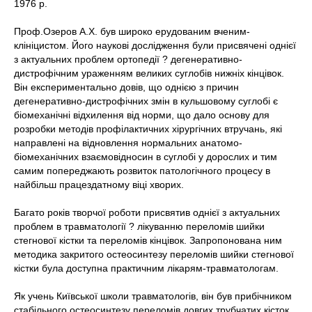
1976 р.
Проф.Озеров А.Х. був широко ерудованим вченим-
клініцистом. Його наукові дослідження були присвячені однієї
з актуальних проблем ортопедії ? дегенеративно-
дистрофічним ураженням великих суглобів нижніх кінцівок.
Він експериментально довів, що однією з причин
дегенеративно-дистрофічних змін в кульшовому суглобі є
біомеханічні відхилення від норми, що дало основу для
розробки методів профілактичних хірургічних втручань, які
направлені на відновлення нормальних анатомо-
біомеханічних взаємовідносин в суглобі у дорослих и тим
самим попереджають розвиток патологічного процесу в
найбільш працездатному віці хворих.
Багато років творчої роботи присвятив однієї з актуальних
проблем в травматології ? лікуванню переломів шийки
стегнової кістки та переломів кінцівок. Запропонована ним
методика закритого остеосинтезу переломів шийки стегнової
кістки була доступна практичним лікарям-травматологам.
Як учень Київської школи травматологів, він був прибічником
стабільного остеосинтезу переломів довгих трубчатих кісток,