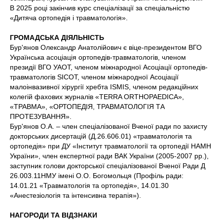
В 2025 році закінчив курс спеціалізації за спеціальністю
«Дитяча ортопедія і травматологія».
ГРОМАДСЬКА ДІЯЛЬНІСТЬ
Бур'янов Олександр Анатолійович є віце-президентом ВГО
Українська асоціація ортопедів-травматологів, членом
президії ВГО УАОТ, членом міжнародної Асоціації ортопедів-
травматологів SICOT, членом міжнародної Асоціації
малоінвазивної хірургії хребта ISMIS, членом редакційних
колегій фахових журналів «TERRA ORTHOPAEDICA»,
«ТРАВМА», «ОРТОПЕДІЯ, ТРАВМАТОЛОГІЯ ТА
ПРОТЕЗУВАННЯ».
Бур'янов О.А. – член спеціалізованої Вченої ради по захисту
докторських дисертацій (Д.26.606.01) «травматологія та
ортопедія» при ДУ «Інститут травматології та ортопедії НАМН
України», член експертної ради ВАК України (2005-2007 рр.),
заступник голови докторської спеціалізованої Вченої Ради Д
26.003.11НМУ імені О.О. Богомольця (Профіль ради:
14.01.21 «Травматологія та ортопедія», 14.01.30
«Анестезіологія та інтенсивна терапія»).
НАГОРОДИ ТА ВІДЗНАКИ