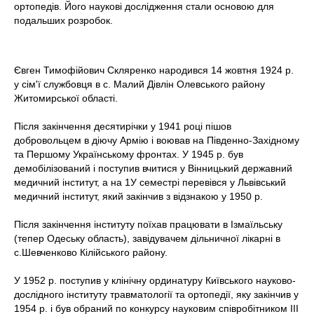
ортопедів. Його наукові дослідження стали основою для
подальших розробок.
Євген Тимофійович Скляренко народився 14 жовтня 1924 р.
у сім'ї службовця в с. Малий Дівлін Олевського району
Житомирської області.
Після закінчення десятирічки у 1941 році пішов
добровольцем в діючу Армію і воював на Південно-Західному
та Першому Українському фронтах. У 1945 р. був
демобілізований і поступив вчитися у Вінницький державний
медичний інститут, а на 1У семестрі перевівся у Львівський
медичний інститут, який закінчив з відзнакою у 1950 р.
Після закінчення інституту поїхав працювати в Ізмаїльську
(тепер Одеську область), завідувачем дільничної лікарні в
с.Шевченково Кілійського району.
У 1952 р. поступив у клінічну ординатуру Київського науково-
дослідного інституту травматології та ортопедії, яку закінчив у
1954 р. і був обраний по конкурсу науковим співробітником ІІІ