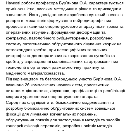
Наукові роботи професора Бур'янова О.А. характеризуються
оригінальністю, високим методичним рівнем та прикладним
значенням. Його дослідженнями зроблено суттєвий внесок в
розкриття механізмів формування нейродистрофічних
процесів в тканинах опорно-рухового апарату після травм та
оперативних втручань, формування деформацій та
контрактур, патологічного рубцеутворення, розроблено
систему патогенетично обґрунтованого лікування хворих на
остеохондроз хребта, при неспецифічних запальних
дистрофічно-дегенеративних захворюваннях суглобів та
хребта, у впровадженні малоінвазивних та артроскопічних
технологій в ортопедо-травматологічну практику та
медичного матеріалознавства.
Під керівництвом та безпосередньою участю Бур'янова О.А.
виконано 26 комплексних наукових тем, присвячених
питанням діагностики, лікуванню, профілактиці та реабілітації
хворих з ураженнями опорно-рухового апарата.
Серед них слід відмітити: біомеханічне моделювання та
розробку біомеханічно обґрунтованих систем зовнішньої
фіксації для лікування вогнепальних поранень,
обґрунтування показів для застосування методів та засобів
конверсії фіксації переломів, розробка новітніх методів