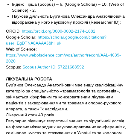
Індекс Гірша (Scopus) – 6, (Google Scholar) – 10, (Web of
Science) - 2.
Наукова діяльність Бур’янова Олександра Анатолійовича
відображена у його науковому профілі (Researcher ID):
ORCID:
https://orcid.org/0000-0002-2174-1882
Google Scholar:
https://scholar.google.com/citations?
user=EgDTNA8AAAAJ&hl=uk
Web of Science:
https://www.webofscience.com/wos/author/record/AAL-4639-
2020
Scopus:
Scopus Author ID: 57221688592
ЛІКУВАЛЬНА РОБОТА
Бур’янов Олександр Анатолійович має вищу кваліфікаційну
категорію за спеціальністю «травматологія та ортопедія»,
займається хірургічним та консервативним лікуванням
пацієнтів з захворюваннями та травмами опорно-рухового
апарата, а також їх наслідками.
Лікарський стаж 40 років.
Регулярно підвищує теоретичні знання та хірургічний досвід
на фахових міжнародних науково-практичних конференціях,
семінарах, курсах та стажуваннях в Україні та за кордоном.