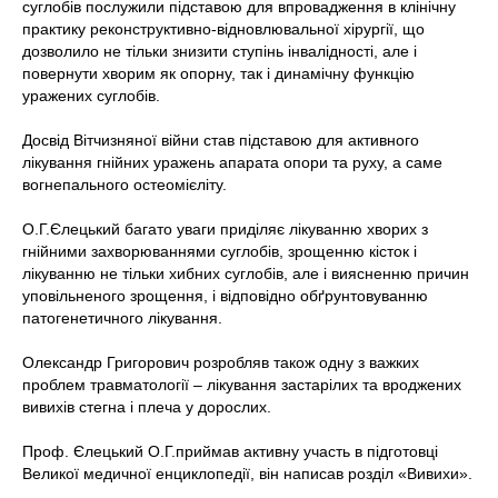
суглобів послужили підставою для впровадження в клінічну
практику реконструктивно-відновлювальної хірургії, що
дозволило не тільки знизити ступінь інвалідності, але і
повернути хворим як опорну, так і динамічну функцію
уражених суглобів.
Досвід Вітчизняної війни став підставою для активного
лікування гнійних уражень апарата опори та руху, а саме
вогнепального остеомієліту.
О.Г.Єлецький багато уваги приділяє лікуванню хворих з
гнійними захворюваннями суглобів, зрощенню кісток і
лікуванню не тільки хибних суглобів, але і виясненню причин
уповільненого зрощення, і відповідно обґрунтовуванню
патогенетичного лікування.
Олександр Григорович розробляв також одну з важких
проблем травматології – лікування застарілих та вроджених
вивихів стегна і плеча у дорослих.
Проф. Єлецький О.Г.приймав активну участь в підготовці
Великої медичної енциклопедії, він написав розділ «Вивихи».