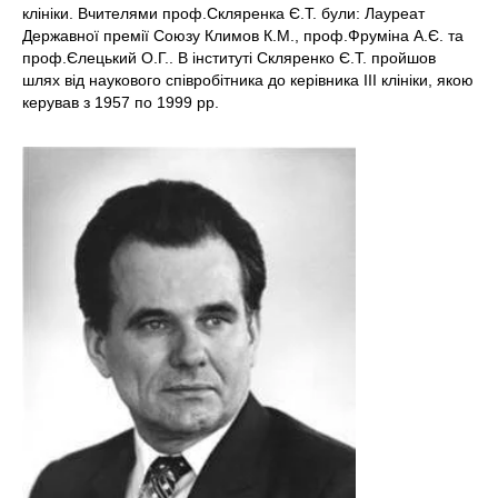
клініки. Вчителями проф.Скляренка Є.Т. були: Лауреат
Державної премії Союзу Климов К.М., проф.Фруміна А.Є. та
проф.Єлецький О.Г.. В інституті Скляренко Є.Т. пройшов
шлях від наукового співробітника до керівника ІІІ клініки, якою
керував з 1957 по 1999 рр.