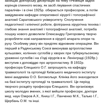
захищає докторську дисертацію на тему «Резекція задніх
корінців спинного мозку, як засіб лікування спастичних
паралічів» і в січні 1925р. обирається професором, а потім
завідувачем кафедри оперативної хірургії і топографічної
анатомії Саратовського університету. Сполучення
педагогічної і клінічної роботи, філігранна хірургічна техніка і
глибоке знання анатомії і топографічної анатомії, потреба
пошуку нового дозволили Олександру Григоровичу творчо
розробляти нові направлення в хірургії апарата опори та
руху. Особливу увагу він приділяє відновним операціям. Він
перший в Радянському Союзі виконував артропластики
кульшових, колінних суглобів у хворих при туберкульозному
ураженні суглобів і на з'їзді хірургів в м. Ленінграді (1928р.)
виступив з доповіддю про артропластику. В 1932р.
професора Єлецького О.Г. запрошують на кафедру
травматології та ортопедії Київського медичного інституту
імені академіка О.О. Богомольця. Клініка його знаходилася
на базі інституту ортопедії та травматології. Це період
творчого розцвіту професора Єлецького. Він організовує
школу молодих вчених, з якої вийшли професори, доктори
мед. наук Озеров А.Х., Книш І.Г., Панченко М.К., Талько І.Г.,
Щербань О.М. та інші.