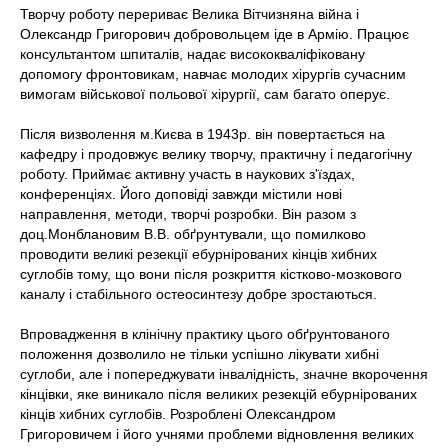
Творчу роботу перериває Велика Вітчизняна війна і
Олександр Григорович добровольцем іде в Армію. Працює
консультантом шпиталів, надає висококваліфіковану
допомогу фронтовикам, навчає молодих хірургів сучасним
вимогам військової польової хірургії, сам багато оперує.
Після визволення м.Києва в 1943р. він повертається на
кафедру і продовжує велику творчу, практичну і педагогічну
роботу. Приймає активну участь в наукових з'їздах,
конференціях. Його доповіді завжди містили нові
направлення, методи, творчі розробки. Він разом з
доц.Монблановим В.В. обґрунтували, що помилково
проводити великі резекції ебурнірованих кінців хибних
суглобів тому, що вони після розкриття кістково-мозкового
каналу і стабільного остеосинтезу добре зростаються.
Впровадження в клінічну практику цього обґрунтованого
положення дозволило не тільки успішно лікувати хибні
суглоби, але і попереджувати інвалідність, значне вкорочення
кінцівки, яке виникало після великих резекцій ебурнірованих
кінців хибних суглобів. Розроблені Олександром
Григоровичем і його учнями проблеми відновлення великих