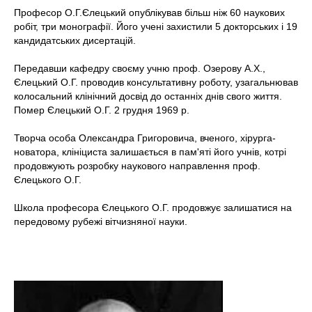
Професор О.Г.Єлецький опублікував більш ніж 60 наукових
робіт, три монографії. Його учені захистили 5 докторських і 19
кандидатських дисертацій.
Передавши кафедру своєму учню проф. Озерову А.Х.,
Єлецький О.Г. проводив консультативну роботу, узагальнював
колосальний клінічний досвід до останніх днів свого життя.
Помер Єлецький О.Г. 2 грудня 1969 р.
Творча особа Олександра Григоровича, вченого, хірурга-
новатора, клініциста залишається в пам'яті його учнів, котрі
продовжують розробку наукового направлення проф.
Єлецького О.Г.
Школа професора Єлецького О.Г. продовжує залишатися на
передовому рубежі вітчизняної науки.