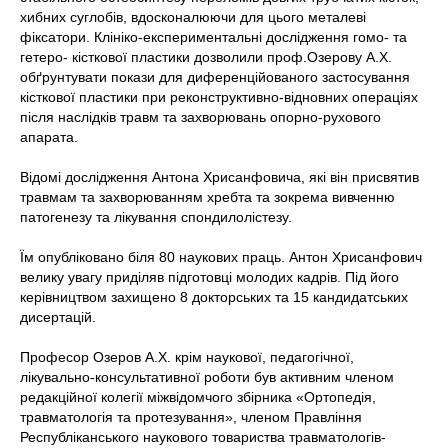
хибних суглобів, вдосконалюючи для цього металеві
фіксатори. Клініко-експериментальні дослідження гомо- та
гетеро- кісткової пластики дозволили проф.Озерову А.Х.
обґрунтувати покази для диференційованого застосування
кісткової пластики при реконструктивно-відновних операціях
після наслідків травм та захворювань опорно-рухового
апарата.
Відомі дослідження Антона Хрисанфовича, які він присвятив
травмам та захворюванням хребта та зокрема вивченню
патогенезу та лікування спондилолістезу.
Їм опубліковано біля 80 наукових праць. Антон Хрисанфович
велику увагу приділяв підготовці молодих кадрів. Під його
керівництвом захищено 8 докторських та 15 кандидатських
дисертацій.
Професор Озеров А.Х. крім наукової, педагогічної,
лікувально-консультативної роботи був активним членом
редакційної колегії міжвідомчого збірника «Ортопедія,
травматологія та протезування», членом Правління
Республіканського наукового товариства травматологів-