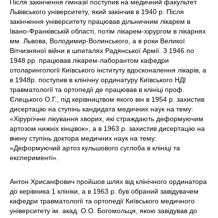
Після закінчення гімназії поступив на медичний факультет
Львівського університету, який закінчив в 1940 р. Після
закінчення університету працював дільничним лікарем в
Івано-Франківській області, потім лікарем-хірургом в лікарнях
мм. Львова, Володимир-Волинського, а в роки Великої
Вітчизняної війни в шпиталях Радянської Армії. З 1946 по
1948 рр. працював лікарем-лаборантом кафедри
отоларингології Київського інституту вдосконалення лікарів, а
в 1948р. поступив в клінічну ординатуру Київського НДІ
травматології та ортопедії де працював в клініці проф.
Єлецького О.Г., під керівництвом якого він в 1954 р. захистив
дисертацію на ступінь кандидата медичних наук на тему:
«Хірургічне лікування хворих, які страждають деформуючим
артозом нижніх кінцівок», а в 1963 р. захистив дисертацію на
вчену ступінь доктора медичних наук на тему:
«Деформуючий артоз кульшового суглоба в клініці та
експерименті».
Антон Хрисанфович пройшов шлях від клінічного ординатора
до керівника 1 клініки, а в 1963 р. був обраний завідувачем
кафедри травматології та ортопедії Київського медичного
університету ім. акад. О.О. Богомольця, якою завідував до