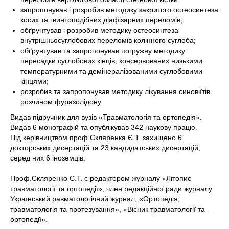
запропонував і розробив методику закритого остеосинтеза
косих та гвинтоподібних діафізарних переломів;
обґрунтував і розробив методику остеосинтеза
внутрішньосуглобових переломів колінного суглоба;
обґрунтував та запропонував погружну методику
пересадки суглобових кінців, консервованих низькими
температурними та демінералізованими суглобовими
кінцями;
розробив та запропонував методику лікування синовіїтів
розчином фуразолідону.
Видав підручник для вузів «Травматологія та ортопедія».
Видав 6 монографій та опублікував 342 наукову працю.
Під керівництвом проф.Скляренка Є.Т. захищено 6
докторських дисертацій та 23 кандидатських дисертацій,
серед них 6 іноземців.
Проф.Скляренко Є.Т. є редактором журналу «Літопис
травматології та ортопедії», член редакційної ради журналу
Український равматологічний журнал, «Ортопедія,
травматологія та протезування», «Вісник травматології та
ортопедії».