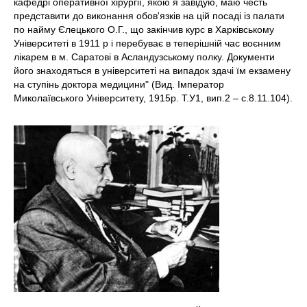
кафедрі оперативної хірургії, якою я завідую, маю честь
представити до виконання обов'язків на цій посаді із палати
по найму Єлецького О.Г., що закінчив курс в Харківському
Університеті в 1911 р і перебуває в теперішній час воєнним
лікарем в м. Саратові в Асландузському полку. Документи
його знаходяться в університеті на випадок здачі їм екзамену
на ступінь доктора медицини" (Вид. Імператор
Миколаївського Університету, 1915р. Т.У1, вип.2 – с.8.11.104).