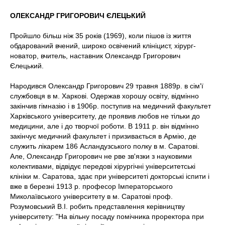
ОЛЕКСАНДР ГРИГОРОВИЧ ЄЛЕЦЬКИЙ
Пройшло більш ніж 35 років (1969), коли пішов із життя
обдарований вчений, широко освічений клініцист, хірург-
новатор, вчитель, наставник Олександр Григорович
Єлецький.
Народився Олександр Григорович 29 травня 1889р. в сім'ї
службовця в м. Харкові. Одержав хорошу освіту, відмінно
закінчив гімназію і в 1906р. поступив на медичний факультет
Харківського університету, де проявив любов не тільки до
медицини, але і до творчої роботи. В 1911 р. він відмінно
закінчує медичний факультет і призивається в Армію, де
служить лікарем 186 Асландузського полку в м. Саратові.
Але, Олександр Григорович не рве зв'язки з науковими
колективами, відвідує передові хірургічні університетські
клініки м. Саратова, здає при університеті докторські іспити і
вже в березні 1913 р. професор Імператорського
Миколаївського університету в м. Саратові проф.
Розумовський В.І. робить представлення керівництву
університету: "На вільну посаду помічника проректора при