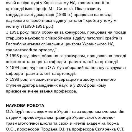
очній аспірантурі у Харківському НДІ травматології та
ортопедії імені проф. М.І. Ситенка. Після захисту
кандидатської дисертації (1989 р.) працював на посаді
наукового співробітника відділу патології хребта у тому ж
інституті (1990-1991 рр.).
З 1991 року, після обрання за конкурсом, працював на посаді
старшого наукового співробітника відділу патології хребта із
Республіканським спінальним центром Українського НДІ
травматології та ортопедії.
З 1993 року, після обрання за конкурсом, працював на посаді
асистента та доцента кафедри травматології та ортопедії.
У 1994 році Бур'янов О.А. був обираний на посаду завідувача
кафедри травматології та ортопедії.
У 1998 році він захистив дисертацію на здобуття вченого
ступеня доктора медичних наук, а у 2002 році йому
присвоєне вчене звання професора.
НАУКОВА РОБОТА
О.А. Бур'янов є відомим в Україні та за кордоном вченим. Він
є гідним продовжувачем традицій Української ортопедо-
травматологічної школи та своїх вчителів академіка Коржа
О.О., професора Продана О.І. та професора Скляренка Є.Т.